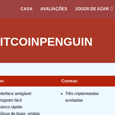
CASA
AVALIAÇÕES
JOGOS DE AZAR
BITCOINPENGUIN
ós:
Contras:
nterface amigável
Três criptomoedas
egistro fácil
aceitadas
anco rápido
ônus de boas -vindas