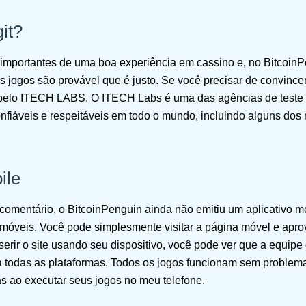
it
?
s importantes de uma boa experiência em cassino e, no Bitcoin
 jogos são provável que é justo. Se você precisar de convincen
do pelo ITECH LABS. O ITECH Labs é uma das agências de teste 
nfiáveis e respeitáveis em todo o mundo, incluindo alguns dos 
ile
mentário, o BitcoinPenguin ainda não emitiu um aplicativo mó
móveis. Você pode simplesmente visitar a página móvel e aprov
nserir o site usando seu dispositivo, você pode ver que a equi
ara todas as plataformas. Todos os jogos funcionam sem problem
mas ao executar seus jogos no meu telefone.