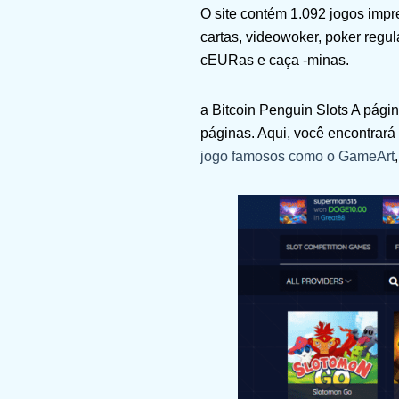
O site contém 1.092 jogos impr
cartas, videowoker, poker regu
cEURas e caça -minas.
a
Bitcoin Penguin Slots
A págin
páginas. Aqui, você encontrará
jogo famosos como o GameArt