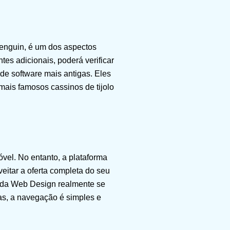
Penguin, é um dos aspectos
tes adicionais, poderá verificar
de software mais antigas. Eles
mais famosos cassinos de tijolo
vel. No entanto, a plataforma
eitar a oferta completa do seu
pe da Web Design realmente se
as, a navegação é simples e