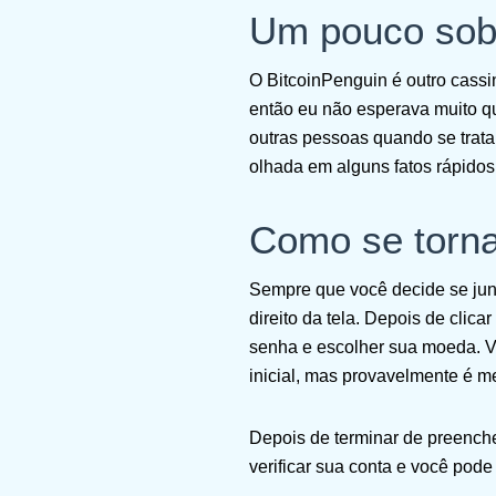
Um pouco sobr
O BitcoinPenguin é outro cass
então eu não esperava muito qu
outras pessoas quando se trata
olhada em alguns fatos rápidos 
Como se torn
Sempre que você decide se juntar
direito da tela. Depois de clica
senha e escolher sua moeda. 
inicial, mas provavelmente é m
Depois de terminar de preencher
verificar sua conta e você pode