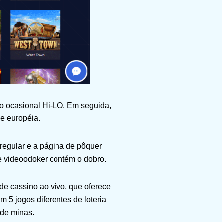
o ocasional Hi-LO. Em seguida,
 e européia.
regular e a página de pôquer
e videoodoker contém o dobro.
de cassino ao vivo, que oferece
om 5 jogos diferentes de loteria
 de minas.