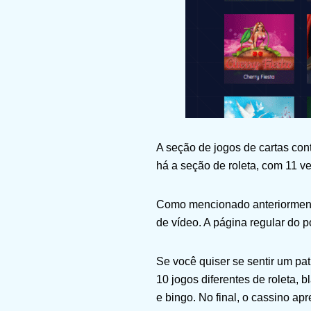
A seção de jogos de cartas co
há a seção de roleta, com 11 ve
Como mencionado anteriormen
de vídeo. A página regular do 
Se você quiser se sentir um pa
10 jogos diferentes de roleta, 
e bingo. No final, o cassino a