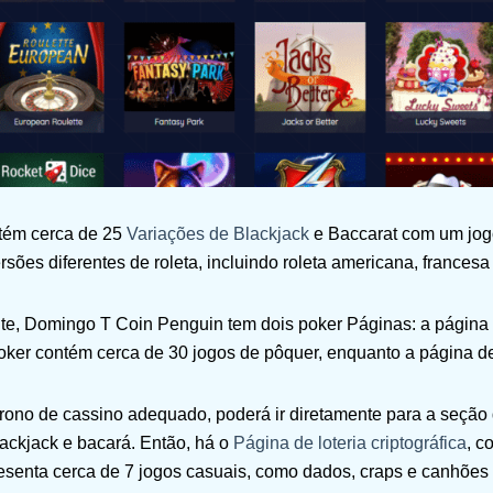
ntém cerca de 25
Variações de Blackjack
e Baccarat com um jog
rsões diferentes de roleta, incluindo roleta americana, francesa
te,
Domingo T Coin Penguin
tem dois
poker
Páginas: a página 
poker contém cerca de 30 jogos de pôquer, enquanto a página d
trono de cassino adequado, poderá ir diretamente para a seção 
blackjack e bacará. Então, há o
Página de loteria criptográfica
, c
presenta cerca de 7 jogos casuais, como dados, craps e canhões