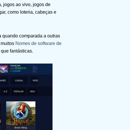
, jogos ao vivo, jogos de
ar, como loteria, cabeças e
sa quando comparada a outras
m muitos
Nomes de software de
que fantásticas.