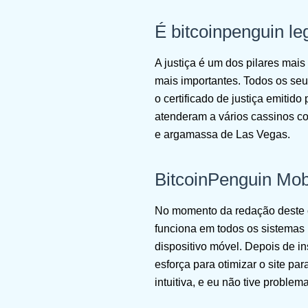
É bitcoinpenguin leg
A justiça é um dos pilares mai
mais importantes. Todos os seus
o certificado de justiça emiti
atenderam a vários cassinos co
e argamassa de Las Vegas.
BitcoinPenguin Mob
No momento da redação deste co
funciona em todos os sistemas 
dispositivo móvel. Depois de i
esforça para otimizar o site p
intuitiva, e eu não tive proble