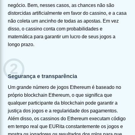
negócio. Bem, nesses casos, as chances não são
distorcidas artificialmente em favor do cassino, e a casa
não coleta um ancinho de todas as apostas. Em vez
disso, o cassino conta com probabilidades e
matemática para garantir um lucro de seus jogos a
longo prazo.
Segurança e transparência
Um grande número de jogos Ethereum é baseado no
próprio blockchain Ethereum, o que significa que
qualquer participante da blockchain pode garantir a
justiça dos jogos e a regularidade dos pagamentos.
Além disso, os cassinos do Ethereum executam código
em tempo real que EURita constantemente os jogos e
mostra os jogadores os resultados dos rolos para que