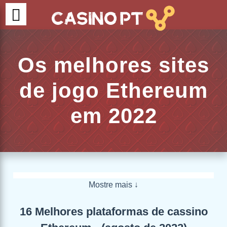
Os melhores sites
de jogo Ethereum
em 2022
a
Criptomoeda mais segura
No mundo, agora está se
Mostre mais ↓
tornando a moeda número um da escolha para sites de
cassino e aqui está o que torna a experiência do
16 Melhores plataformas de cassino
Ethereum Casino tão especial: