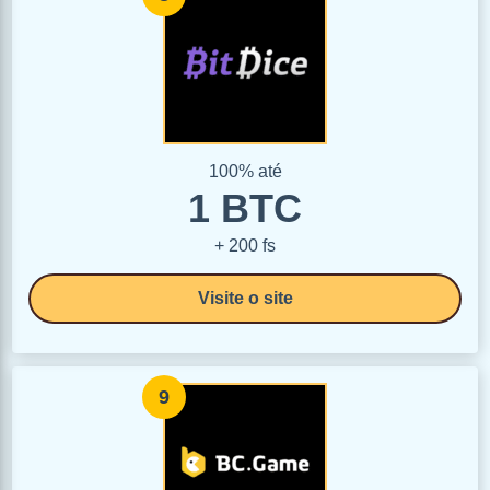
100% até
1 BTC
+ 200 fs
Visite o site
9