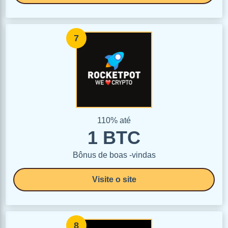
7
110% até
1 BTC
Bônus de boas -vindas
Visite o site
8