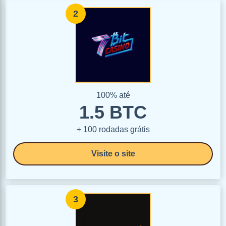
2
100% até
1.5 BTC
+ 100 rodadas grátis
Visite o site
3