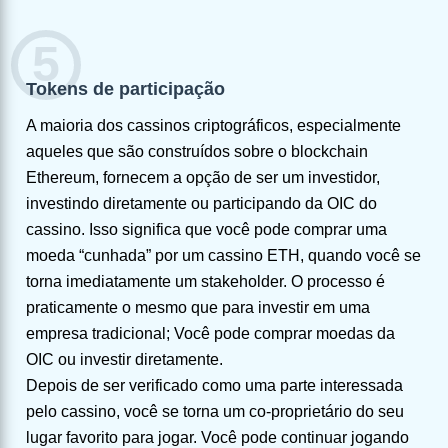
Tokens de participação
A maioria dos cassinos criptográficos, especialmente
aqueles que são construídos sobre o blockchain
Ethereum, fornecem a opção de ser um investidor,
investindo diretamente ou participando da OIC do
cassino. Isso significa que você pode comprar uma
moeda “cunhada” por um cassino ETH, quando você se
torna imediatamente um stakeholder. O processo é
praticamente o mesmo que para investir em uma
empresa tradicional; Você pode comprar moedas da
OIC ou investir diretamente.
Depois de ser verificado como uma parte interessada
pelo cassino, você se torna um co-proprietário do seu
lugar favorito para jogar. Você pode continuar jogando