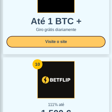
Até 1 BTC +
Giro grátis diariamente
Visite o site
10
111% até