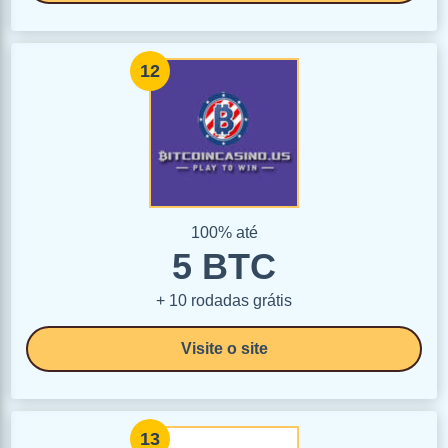
12
100% até
5 BTC
+ 10 rodadas grátis
Visite o site
13