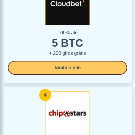
100% até
5 BTC
+ 200 giros grátis
Visite o site
4