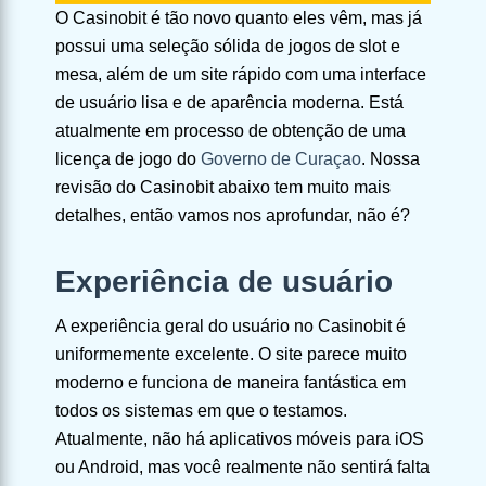
O Casinobit é tão novo quanto eles vêm, mas já
possui uma seleção sólida de jogos de slot e
mesa, além de um site rápido com uma interface
de usuário lisa e de aparência moderna. Está
atualmente em processo de obtenção de uma
licença de jogo do
Governo de Curaçao
. Nossa
revisão do Casinobit abaixo tem muito mais
detalhes, então vamos nos aprofundar, não é?
Experiência de usuário
A experiência geral do usuário no Casinobit é
uniformemente excelente. O site parece muito
moderno e funciona de maneira fantástica em
todos os sistemas em que o testamos.
Atualmente, não há aplicativos móveis para iOS
ou Android, mas você realmente não sentirá falta