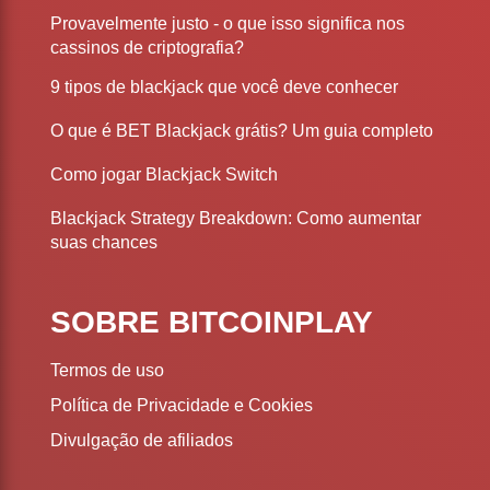
Provavelmente justo - o que isso significa nos
cassinos de criptografia?
9 tipos de blackjack que você deve conhecer
O que é BET Blackjack grátis? Um guia completo
Como jogar Blackjack Switch
Blackjack Strategy Breakdown: Como aumentar
suas chances
SOBRE BITCOINPLAY
Termos de uso
Política de Privacidade e Cookies
Divulgação de afiliados