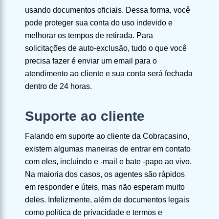
usando documentos oficiais. Dessa forma, você
pode proteger sua conta do uso indevido e
melhorar os tempos de retirada. Para
solicitações de auto-exclusão, tudo o que você
precisa fazer é enviar um email para o
atendimento ao cliente e sua conta será fechada
dentro de 24 horas.
Suporte ao cliente
Falando em suporte ao cliente da Cobracasino,
existem algumas maneiras de entrar em contato
com eles, incluindo e -mail e bate -papo ao vivo.
Na maioria dos casos, os agentes são rápidos
em responder e úteis, mas não esperam muito
deles. Infelizmente, além de documentos legais
como política de privacidade e termos e