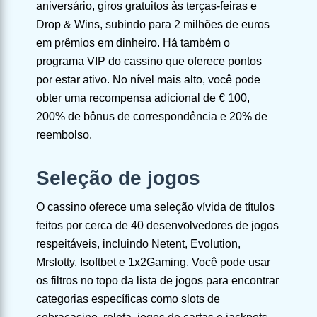
aniversário, giros gratuitos às terças-feiras e
Drop & Wins, subindo para 2 milhões de euros
em prêmios em dinheiro. Há também o
programa VIP do cassino que oferece pontos
por estar ativo. No nível mais alto, você pode
obter uma recompensa adicional de € 100,
200% de bônus de correspondência e 20% de
reembolso.
Seleção de jogos
O cassino oferece uma seleção vívida de títulos
feitos por cerca de 40 desenvolvedores de jogos
respeitáveis, incluindo Netent, Evolution,
Mrslotty, Isoftbet e 1x2Gaming. Você pode usar
os filtros no topo da lista de jogos para encontrar
categorias específicas como slots de