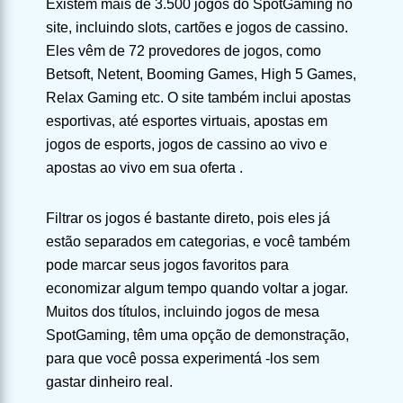
Existem mais de 3.500 jogos do SpotGaming no
site, incluindo slots, cartões e jogos de cassino.
Eles vêm de 72 provedores de jogos, como
Betsoft, Netent, Booming Games, High 5 Games,
Relax Gaming etc. O site também inclui apostas
esportivas, até esportes virtuais, apostas em
jogos de esports, jogos de cassino ao vivo e
apostas ao vivo em sua oferta .
Filtrar os jogos é bastante direto, pois eles já
estão separados em categorias, e você também
pode marcar seus jogos favoritos para
economizar algum tempo quando voltar a jogar.
Muitos dos títulos, incluindo jogos de mesa
SpotGaming, têm uma opção de demonstração,
para que você possa experimentá -los sem
gastar dinheiro real.