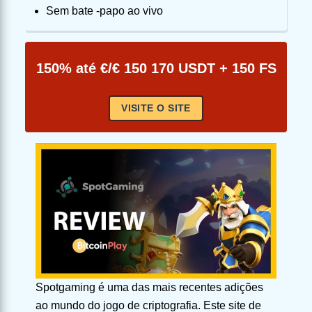
Sem bate -papo ao vivo
150% até €/€ 150 170 USDT + 150 FS
VISITE O SITE
Spotgaming é uma das mais recentes adições
ao mundo do jogo de criptografia. Este site de