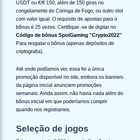
USDT ou €/€ 150, além de 150 giros no
congelamento do Coringa de Fogo, ou outro slot
com valor igual. O requisito de apostas para o
bônus é 25 vezes. Certifique -se de digitar no
Código de bônus SpotGaming “Crypto2022”
Para resgatar o bônus (apenas depósitos de
criptografia).
Até onde podíamos ver, essa foi a única
promoção disponível no site, embora os banners
da página inicial anunciem promoções
semanais. Ainda assim, não havia nada além do
bônus inicial em que poderíamos cumprir
quando nos registramos.
Seleção de jogos