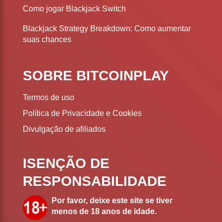
Como jogar Blackjack Switch
Blackjack Strategy Breakdown: Como aumentar
suas chances
SOBRE BITCOINPLAY
Termos de uso
Política de Privacidade e Cookies
Divulgação de afiliados
ISENÇÃO DE
RESPONSABILIDADE
Por favor, deixe este site se tiver
menos de 18 anos de idade.