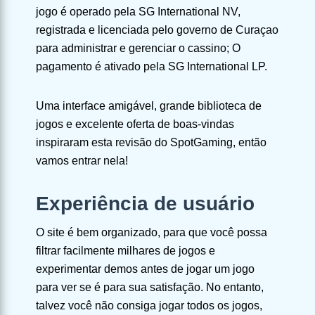
jogo é operado pela SG International NV,
registrada e licenciada pelo governo de Curaçao
para administrar e gerenciar o cassino; O
pagamento é ativado pela SG International LP.
Uma interface amigável, grande biblioteca de
jogos e excelente oferta de boas-vindas
inspiraram esta revisão do SpotGaming, então
vamos entrar nela!
Experiência de usuário
O site é bem organizado, para que você possa
filtrar facilmente milhares de jogos e
experimentar demos antes de jogar um jogo
para ver se é para sua satisfação. No entanto,
talvez você não consiga jogar todos os jogos,